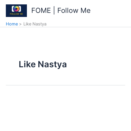
Skip
FOME | Follow Me
to
content
Home
Like Nastya
Like Nastya