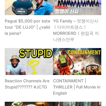
YG Family – 멋쟁이신사
Pagué $5,000 por este
ㅣ다이어트댄스ㅣ
tour “DE LUJO” | ¿valió
MORROERDㅣ편집곡 지
la pena?
니댄스안무
Reaction Channels Are
CONTAINMENT |
Stupid??????? #JCTG
THRILLER | Full Movie in
English